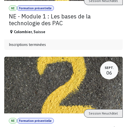
Session Neuchâtel
NE
Formation présentielle
NE - Module 1 : Les bases de la
technologie des PAC
Colombier
,
Suisse
Inscriptions terminées
SEPT.
06
Session Neuchâtel
NE
Formation présentielle