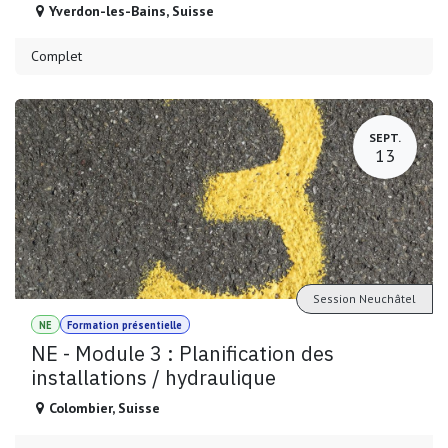
Yverdon-les-Bains
,
Suisse
Complet
SEPT.
13
Session Neuchâtel
NE
Formation présentielle
NE - Module 3 : Planification des
installations / hydraulique
Colombier
,
Suisse