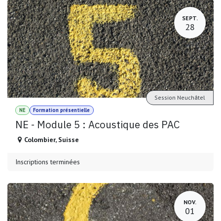
SEPT.
28
Session Neuchâtel
NE
Formation présentielle
NE - Module 5 : Acoustique des PAC
Colombier
,
Suisse
Inscriptions terminées
NOV.
01