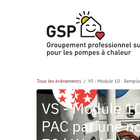
Se rendre au contenu
Tous les événements
VS - Module 10 : Rempla
VS - Module 1
PAC par une no