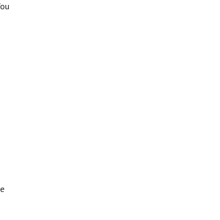
/ou
te