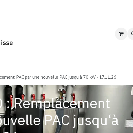
Formation du GSP
E-learning
CPR-PAC 2
cement PAC par une nouvelle PAC jusqu‘à 70 kW - 17.11.26
0 : Remplacement
uvelle PAC jusqu‘à