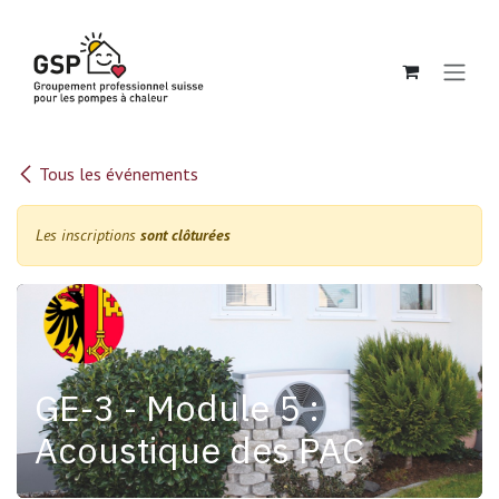
Se rendre au contenu
Tous les événements
Les inscriptions
sont clôturées
GE-3 - Module 5 :
Acoustique des PAC