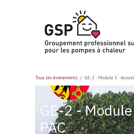
Se rendre au contenu
Tous les événements
GE-2 - Module 5 : Acous
GE-2 - Module 
PAC