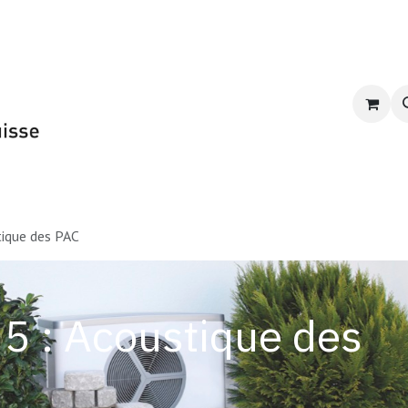
Formation du GSP
E-learning
CPR-PAC 2
tique des PAC
5 : Acoustique des