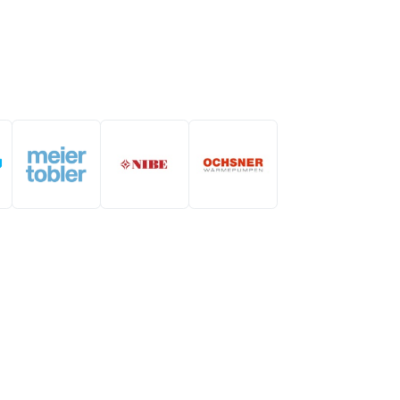
Généré par
- Le #1
Open Source eCommerce