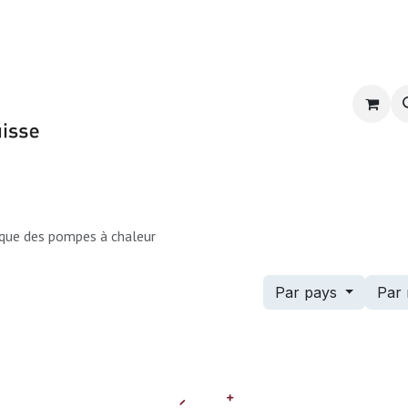
Formation du GSP
E-learning
CPR-PAC 2
ique des pompes à chaleur
Par pays
Par