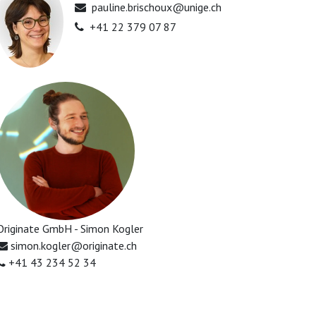
pauline.brischoux@unige.ch
+41 22 379 07 87
Originate GmbH - Simon Kogler
simon.kogler@originate.ch
+41 43 234 52 34